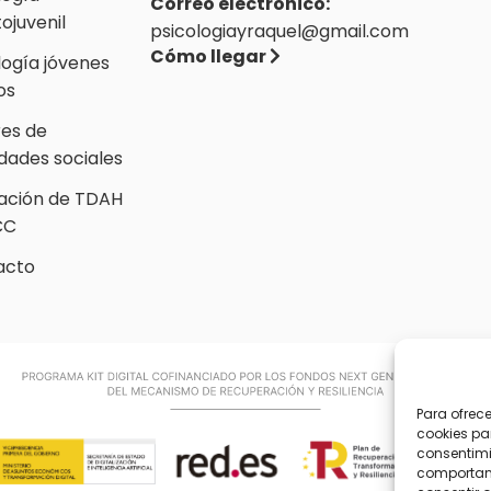
Correo electrónico:
tojuvenil
psicologiayraquel@gmail.com
Cómo llegar
logía jóvenes
os
res de
idades sociales
ación de TDAH
CC
acto
Para ofrec
cookies pa
consentimi
comportami