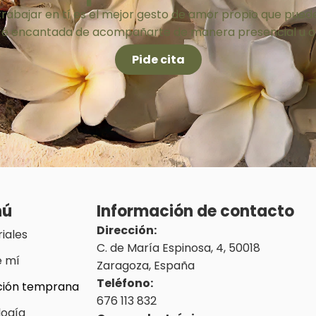
trabajar en tí es el mejor gesto de amor propio que puede
ré encantada de acompañarte de manera presencial u on
Pide cita
nú
Información de contacto
Dirección:
iales
C. de María Espinosa, 4, 50018
e mí
Zaragoza, España
Teléfono:
ción temprana
676 113 832
logía