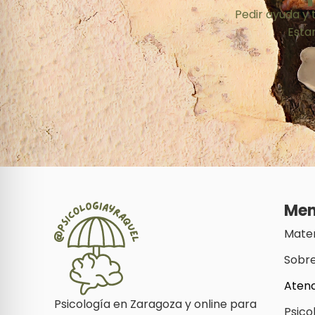
Pedir ayuda y 
Esta
Me
Mater
Sobr
Aten
Psicología en Zaragoza y online para
Psico